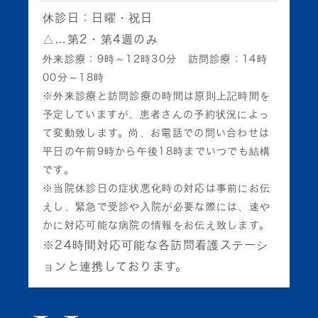
休診日：
日曜・祝日
△…第2・第4週のみ
外来診療：9時～12時30分 訪問診療：14時
00分～18時
※外来診療と訪問診療の時間は原則上記時間を
予定していますが、患者さんの予約状況によっ
て変動致します。尚、お電話での問い合わせは
平日の午前9時から午後18時までいつでも結構
です。
※当院休診日の症状悪化時の対応は事前にお伝
えし、緊急で受診や入院が必要な際には、速や
かに対応可能な病院の情報をお伝え致します。
※24時間対応可能な各訪問看護ステーシ
ョンと連携しております。