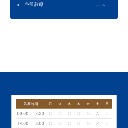
各種診療
診療時間
月
火
水
木
金
土
日
09:00 - 12:30
〇
〇
〇
〇
〇
△
／
14:00 - 18:00
〇
〇
〇
〇
〇
／
／